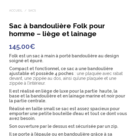
ACCUEIL
/
SACS
Sac à bandoulière Folk pour
homme – liège et lainage
145.00
€
Folk est un sac à main à porté bandoulière au design
soigné et épuré.
Compact et fonctionnel, ce sac a une bandoulière
ajustable
et possède 4 poches
: une plaquée avec rabat
devant, une zippée au dos, ainsi qu’une plaquée et une
zippée à l’intérieur.
Il est réalisé en liège de luxe pour la partie haute, la
base et la bandoulière et en lainage marine et noir pour
la partie centrale.
Réalisé en taille small se sac est assez spacieux pour
emporter une petite bouteille d’eau et tout ce dont vous
avez besoin.
Son ouverture par le dessus est sécurisée par un zip.
Il se porte à l’épaule ou en bandoulière grâce à sa