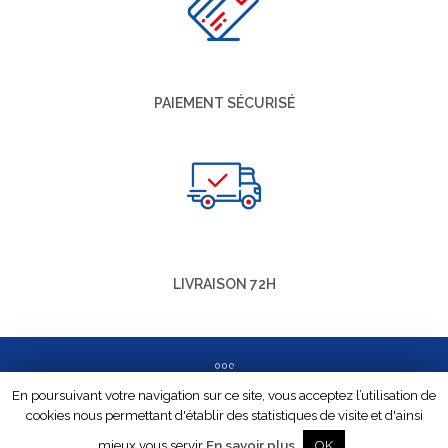
PAIEMENT SÉCURISÉ
LIVRAISON 72H
En poursuivant votre navigation sur ce site, vous acceptez l’utilisation de
cookies nous permettant d'établir des statistiques de visite et d'ainsi
© VALENCROIX |
Conditions Générales De Vente
|
mieux vous servir
En savoir plus
Mentions légales
| Site web réalisé par
Réflexible
OK