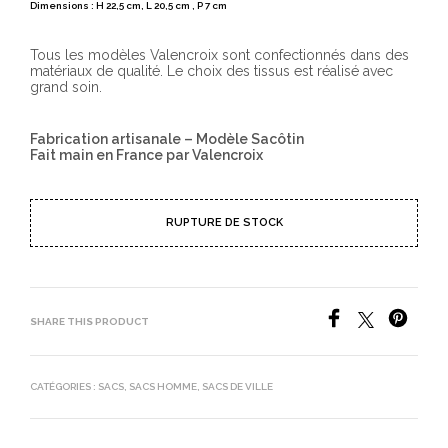
Dimensions : H 22,5 cm, L 20,5 cm , P 7 cm
Tous les modèles Valencroix sont confectionnés dans des
matériaux de qualité. Le choix des tissus est réalisé avec
grand soin.
Fabrication artisanale – Modèle Sacôtin
Fait main en France par Valencroix
RUPTURE DE STOCK
SHARE THIS PRODUCT
CATÉGORIES :
SACS
,
SACS HOMME
,
SACS DE VILLE