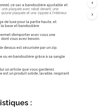
A
nnel, ce sac a bandoulière ajustable
et
N
: une plaquée avec rabat devant, une
I
 qu’une plaquée et une zippée à l’intérieur.
E
R
E
ège de luxe pour la partie haute, et
S
 la base et bandoulière
T
V
permet d’emporter avec vous une
I
e dont vous avez besoin.
D
E
le dessus est sécurisée par un zip.
.
aule ou en bandoulière grâce à sa sangle
 lui un article que vous garderez
 est un produit solide, lavable, respirant
istiques :