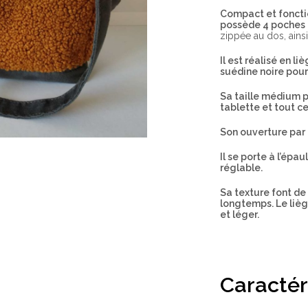
Compact et fonctio
possède 4 poches
zippée au dos, ainsi
Il est réalisé en li
suédine noire pour
Sa taille médium 
tablette et tout c
Son ouverture par 
Il se porte à l’ép
réglable.
Sa texture font de
longtemps. Le liège
et léger.
Caractér