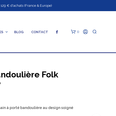
9 € d'achats (France & Europe)
0
ES
BLOG
CONTACT
andoulière Folk
e
V
O
T
R
main à porté bandoulière au design soigné
E
P