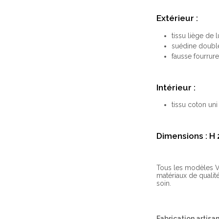
Extérieur :
tissu liège de 
suédine double
fausse fourrure
Intérieur :
tissu coton uni
Dimensions : H 
Tous les modèles V
matériaux de qualité
soin.
Fabrication artisa