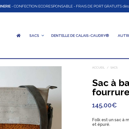
INERIE
- CONFECTION ECORESPONSABLE - FRAIS DE PORT GRATUITS dès 12
SACS
DENTELLE DE CALAIS-CAUDRY®
AUTR
ACCUEIL
/
SACS
Sac à b
fourrur
145.00
€
Folk est un sac à 
et épuré.