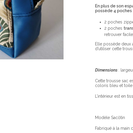
En plus de son esp
possède 4 poches p
2 poches zippé
2 poches
tran
retrouver facil
Elle possède deux 
d’utiliser cette trou
Dimensions
: large
Cette trousse sac es
coloris bleu et toil
L’intérieur est en ti
Modèle Sacôtin
Fabriqué à la main 