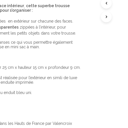
A
ace intérieur
,
cette superbe trousse
N
our s’organiser :
I
E
R
es en extérieur sur chacune des faces.
E
sparentes
zippées à l’intérieur, pour
S
ement les petits objets dans votre trousse.
T
V
anses ce qui vous permettre également
I
sse en mini sac à main.
D
E
.
ur 25 cm x hauteur 15 cm x profondeur 9 cm.
t réalisée pour l’extérieur en simili de luxe
e enduite imprimée.
ssu enduit bleu uni.
dans les Hauts de France par Valencroix