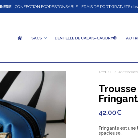
INERIE
- CONFECTION ECORESPONSABLE - FRAIS DE PORT GRATUITS dès 12
SACS
DENTELLE DE CALAIS-CAUDRY®
AUTR
ACCUEIL
/
ACCESSOIRE
Trousse 
Fringan
42.00
€
Fringante est une 
spacieuse.