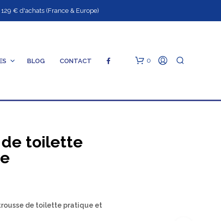
9 € d'achats (France & Europe)
0
ES
BLOG
CONTACT
S
de toilette
te
V
O
T
R
trousse de toilette pratique et
E
P