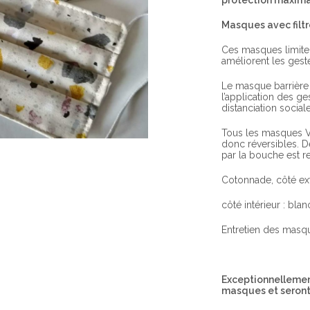
protection maxima
Masques avec filt
Ces masques limiten
améliorent les geste
Le masque barrière 
l’application des g
distanciation social
Tous les masques Va
donc réversibles. D
par la bouche est 
Cotonnade, côté ext
côté intérieur : blan
Entretien des masqu
Exceptionnellement
masques et seront 