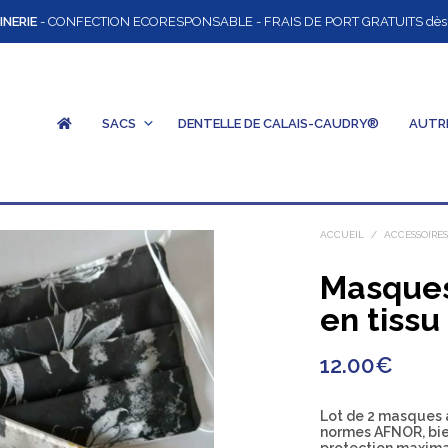
INERIE
- CONFECTION ECORESPONSABLE - FRAIS DE PORT GRATUITS dès 12
SACS
DENTELLE DE CALAIS-CAUDRY®
AUTR
ACCUEIL
/
ACCESSOIRE
Masques
en tissu
12.00
€
Lot de 2 masques a
normes AFNOR, bien