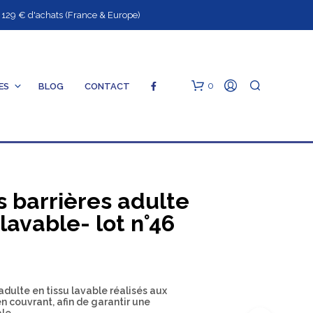
9 € d'achats (France & Europe)
0
ES
BLOG
CONTACT
S
 barrières adulte
 lavable- lot n°46
V
O
T
R
dulte en tissu lavable réalisés aux
E
 couvrant, afin de garantir une
P