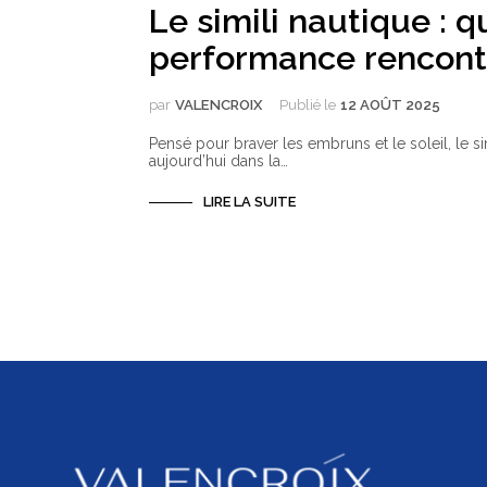
Le simili nautique : q
performance rencontr
par
VALENCROIX
Publié le
12 AOÛT 2025
Pensé pour braver les embruns et le soleil, le sim
aujourd’hui dans la…
LIRE LA SUITE