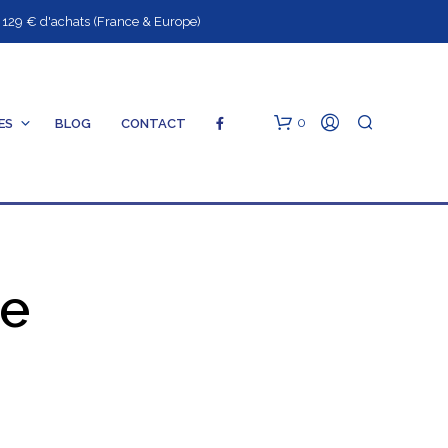
9 € d'achats (France & Europe)
0
ES
BLOG
CONTACT
me
V
O
T
R
E
P