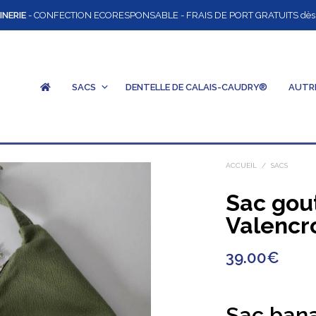
INERIE
- CONFECTION ECORESPONSABLE - FRAIS DE PORT GRATUITS dès 12
SACS
DENTELLE DE CALAIS-CAUDRY®
AUTR
ACCUEIL
/
SACS
Sac gou
Valencr
39.00
€
Sac bana