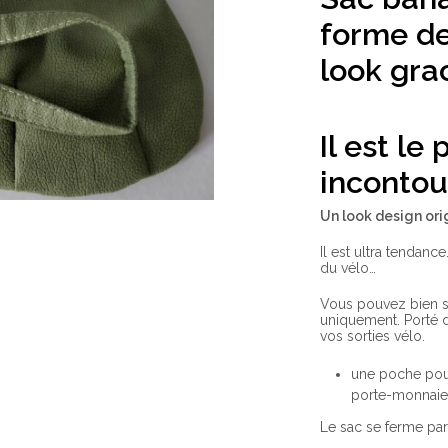
forme de
look gra
Il est le 
incontou
Un look design ori
Il est ultra tendanc
du vélo…
Vous pouvez bien sû
uniquement. Porté da
vos sorties vélo.
une poche pour 
porte-monnaie
Le sac se ferme par