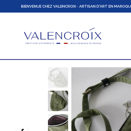
BIENVENUE CHEZ VALENCROIX
-
ARTISAN D'ART EN MAROQU