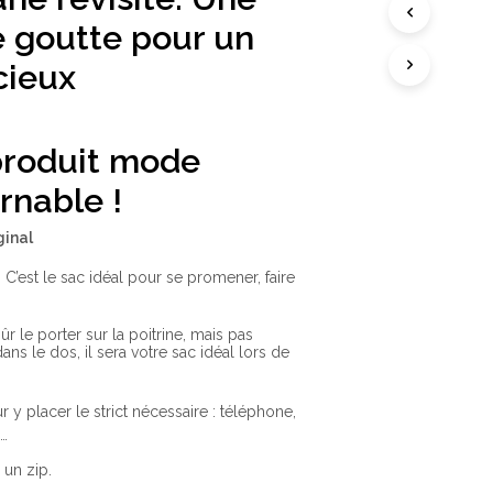
A
N
 goutte pour un
I
E
cieux
R
E
S
T
V
p
roduit mode
I
D
rnable !
E
.
ginal
e. C’est le sac idéal pour se promener, faire
r le porter sur la poitrine, mais pas
ns le dos, il sera votre sac idéal lors de
y placer le strict nécessaire : téléphone,
…
 un zip.