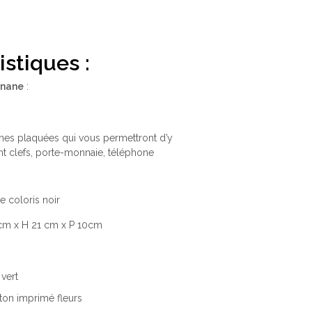
istiques
:
anane
:
:
es plaquées qui vous permettront d’y
nt clefs, porte-monnaie, téléphone
e coloris noir
 cm x H 21 cm x P 10cm
 vert
ton imprimé fleurs