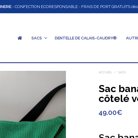
INERIE
- CONFECTION ECORESPONSABLE - FRAIS DE PORT GRATUITS dès 12
SACS
DENTELLE DE CALAIS-CAUDRY®
AUTR
ACCUEIL
/
SACS
Sac ban
côtelé v
49.00
€
Sac ban