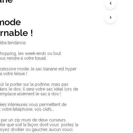
A
N
I
E
 mode
R
E
rnable !
S
T
V
ltra tendance.
I
D
e shopping, les week-ends ou tout
E
s rendre à votre travail.
.
ccessoire mode, le sac banane est hyper
ra votre tenue !
r le porter sur la poitrine, mais pas
ns le dos, il sera votre sac idéal lors de
 remplace aisément le sac à dos !
es intérieures vous permettent de
t votre téléphone, vos clefs…
 par un zip muni de deux curseurs.
lle que soit la façon dont vous portez la
yez droitier ou gaucher, aucun souci.