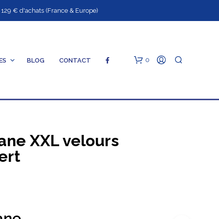
9 € d'achats (France & Europe)
0
ES
BLOG
CONTACT
ane XXL velours
ert
V
O
T
R
E
ane
P