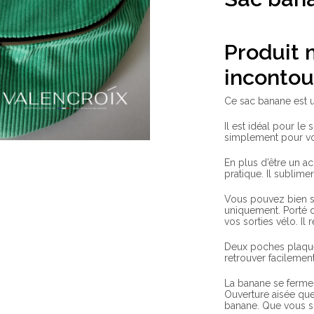
P
roduit
incontou
Ce sac banane est u
Il est idéal pour l
simplement pour vou
En plus d’être un a
pratique. Il sublime
Vous pouvez bien sû
uniquement. Porté da
vos sorties vélo. Il
Deux poches plaqué
retrouver facilemen
La banane se ferme
Ouverture aisée que
banane. Que vous so