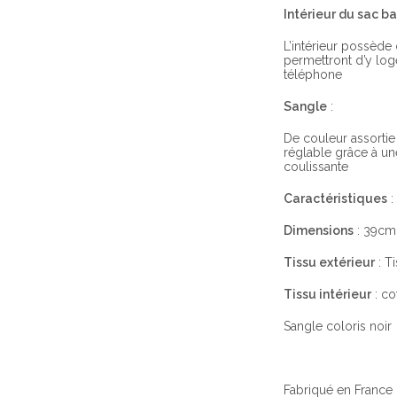
Intérieur du sac b
L’intérieur possèd
permettront d’y log
téléphone
Sangle
:
De couleur assortie
réglable grâce à u
coulissante
Caractéristiques
:
Dimensions
: 39cm
Tissu extérieur
: T
Tissu intérieur
: co
Sangle coloris noir
Fabriqué en France 