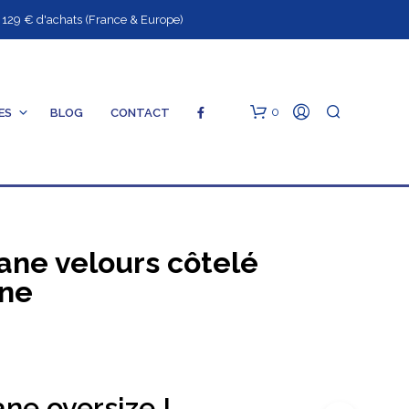
9 € d'achats (France & Europe)
0
ES
BLOG
CONTACT
ane velours côtelé
une
V
O
T
R
E
ne oversize !
P