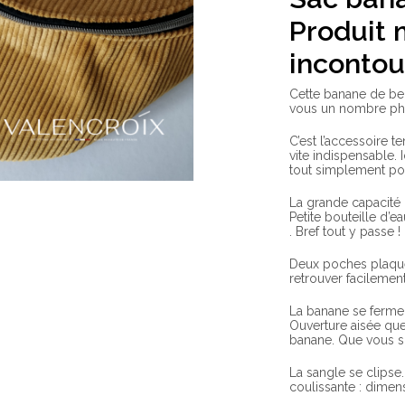
P
roduit
incontou
Cette banane de be
vous un nombre ph
C’est l’accessoire 
vite indispensable.
tout simplement pou
La grande capacité 
Petite bouteille d’e
. Bref tout y passe !
Deux poches plaqué
retrouver facilemen
La banane se ferme
Ouverture aisée que
banane. Que vous so
La sangle se clipse
coulissante : dimen