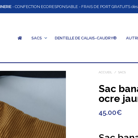
INERIE
- CONFECTION ECORESPONSABLE - FRAIS DE PORT GRATUITS dès 12
SACS
DENTELLE DE CALAIS-CAUDRY®
AUTR
ACCUEIL
/
SACS
Sac ban
ocre ja
45.00
€
Sac bana