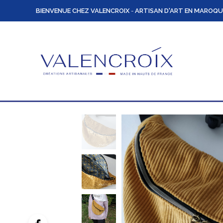
BIENVENUE CHEZ VALENCROIX
-
ARTISAN D'ART EN MAROQU