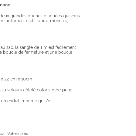
anane
:
e deux grandes poches plaquées qui vous
er facilement clefs, porte-monnaie,
 au sac, la sangle de 1 m est facilement
ne boucle de fermeture et une boucle
 x 22 cm x 10cm
issu velours côtelé coloris ocre jaune
ton enduit imprimé gris/or
par Valencroix