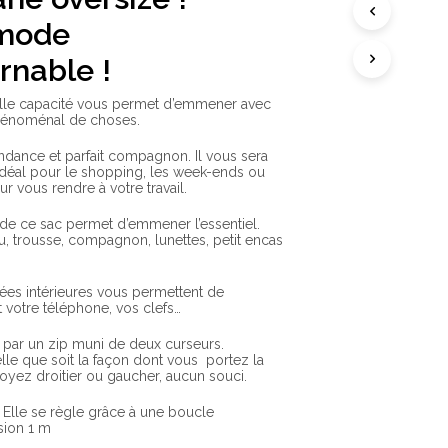
A
N
 mode
I
E
rnable !
R
E
S
lle capacité vous permet d’emmener avec
T
énoménal de choses.
V
I
tendance et parfait compagnon. Il vous sera
D
 Idéal pour le shopping, les week-ends ou
E
r vous rendre à votre travail.
.
de ce sac permet d’emmener l’essentiel.
au, trousse, compagnon, lunettes, petit encas
es intérieures vous permettent de
t votre téléphone, vos clefs…
 par un zip muni de deux curseurs.
lle que soit la façon dont vous portez la
yez droitier ou gaucher, aucun souci.
. Elle se règle grâce à une boucle
sion 1 m