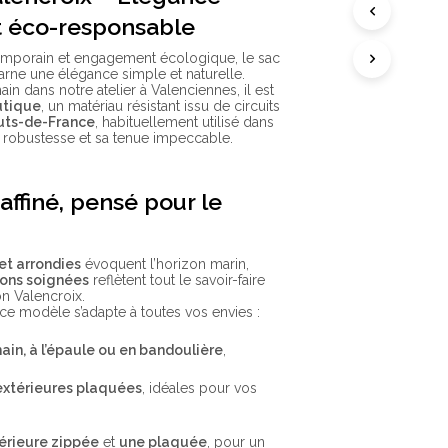
A
t éco-responsable
N
I
E
temporain et engagement écologique, le sac
R
arne une élégance simple et naturelle.
E
in dans notre atelier à Valenciennes, il est
S
autique
, un matériau résistant issu de circuits
T
uts-de-France
, habituellement utilisé dans
V
 robustesse et sa tenue impeccable.
I
D
E
affiné, pensé pour le
.
et arrondies
évoquent l’horizon marin,
tions soignées
reflètent tout le savoir-faire
on Valencroix.
 ce modèle s’adapte à toutes vos envies :
main, à l’épaule ou en bandoulière
,
extérieures plaquées
, idéales pour vos
érieure zippée
et
une plaquée
, pour un