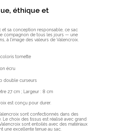
ue, éthique et
c et sa conception responsable, ce sac
re compagnon de tous les jours — une
ns, à l’image des valeurs de Valencroix.
 coloris tomette
ton écru
ip double curseurs
tre 27 cm ; Largeur : 8 cm
oix est conçu pour durer.
alencroix sont confectionnés dans des
. Le choix des tissus est réalisé avec grand
 Valencroix sont entoilés avec des matériaux
nt une excellente tenue au sac.