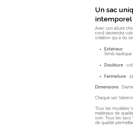
Un sac uniq
intemporel
Avec son allure chi
rond deviendra vot
création qui a du se
Extérieur
:
Simili nautique
Doublure
: co
Fermeture
: z
Dimensions
: Diamè
Chaque sac Valencr
Tous les modèles V
matériaux de qualité
soin. Tous les sacs
de qualité permetta