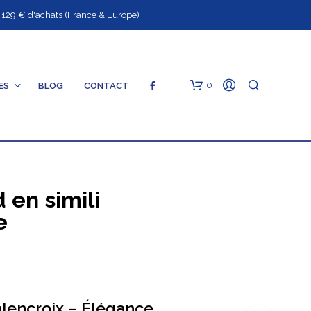
9 € d'achats (France & Europe)
0
ES
BLOG
CONTACT
 en simili
e
V
O
T
R
E
alencroix – Élégance
P