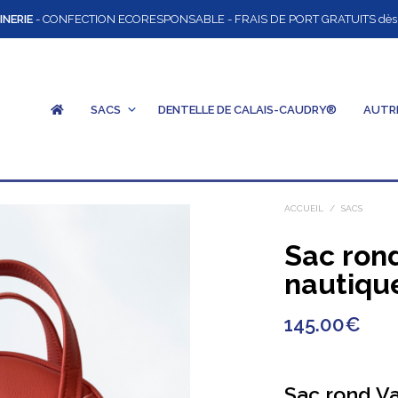
INERIE
- CONFECTION ECORESPONSABLE - FRAIS DE PORT GRATUITS dès 12
SACS
DENTELLE DE CALAIS-CAUDRY®
AUTR
ACCUEIL
/
SACS
Sac rond
nautiqu
145.00
€
Sac rond V