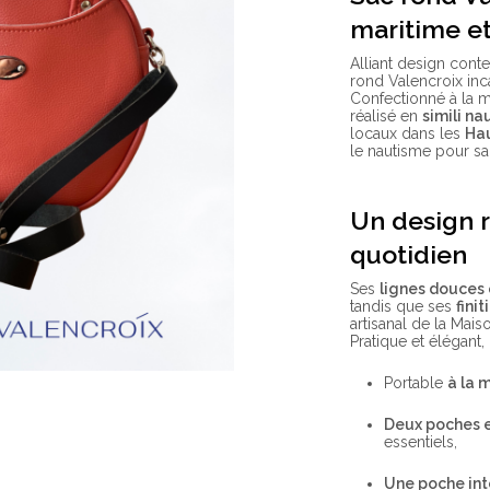
maritime e
Alliant design con
rond Valencroix inc
Confectionné à la ma
réalisé en
simili n
locaux dans les
Ha
le nautisme pour sa
Un design r
quotidien
Ses
lignes douces 
tandis que ses
fini
artisanal de la Mais
Pratique et élégant,
Portable
à la 
Deux poches 
essentiels,
Une poche int