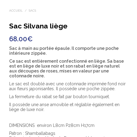
ACCUEIL
/
SACS
Sac Silvana liège
68.00
€
Sac à main au portée épaule. Il comporte une
poche
intérieure zippée.
Ce sac est entièrement confectionné en liège. Sa base
est en liège de luxe noir et son rabat en liège naturel
aux découpes de roses, mises en valeur par une
cotonnade noire.
Le sac est doublé avec une cotonnade imprimée fond noir
aux fleurs japonisantes. Il possède une poche zippée.
La fermeture du rabat se fait par bouton tourniquet.
Il possède une anse amovible et réglable également en
liège de luxe noir.
DIMENSIONS environ L8cm P28cm H17cm
Patron : Shamballabags