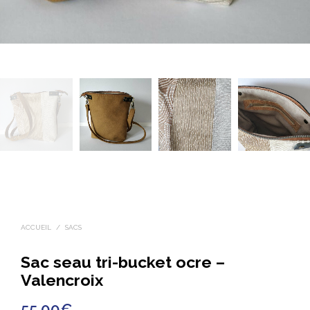
ACCUEIL
/
SACS
Sac seau tri-bucket ocre –
Valencroix
55.00
€