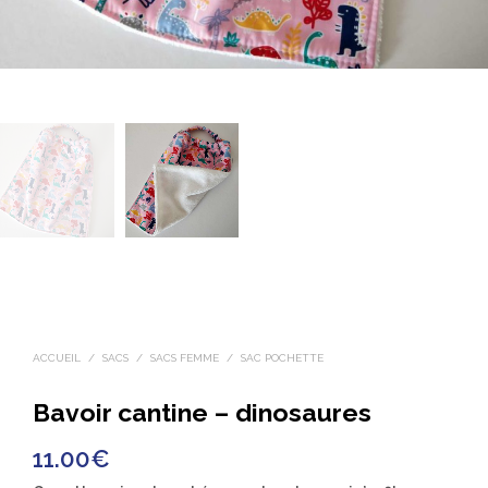
ACCUEIL
/
SACS
/
SACS FEMME
/
SAC POCHETTE
Bavoir cantine – dinosaures
11.00
€