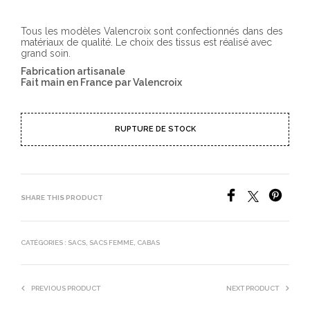
Tous les modèles Valencroix sont confectionnés dans des
matériaux de qualité. Le choix des tissus est réalisé avec
grand soin.
Fabrication artisanale
Fait main en France par Valencroix
RUPTURE DE STOCK
SHARE THIS PRODUCT
CATÉGORIES :
SACS
,
SACS FEMME
,
CABAS
PREVIOUS PRODUCT
NEXT PRODUCT