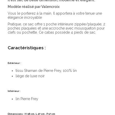
Il est sac de belle dimension, moderne et élégant.
Modèle réalisé par Valencroix
Vous le porterez à la main. Il apportera à votre tenue une
élégance incroyable
Pratique, ce sac offre 1 poche intérieure zippée/plaquée, 2
poches plaquées et une accroche avec mousqueton pour
clefs ou pochette. Ce cabas possède 4 pieds de sac.
Caractéristiques :
Extérieur :
tissu Shaman de Pierre Frey, 100% lin
liège de luxe noir
Intérieur :
lin Pierre Frey
Dimensions : H 38 cm, L 27 cm , P 17 cm