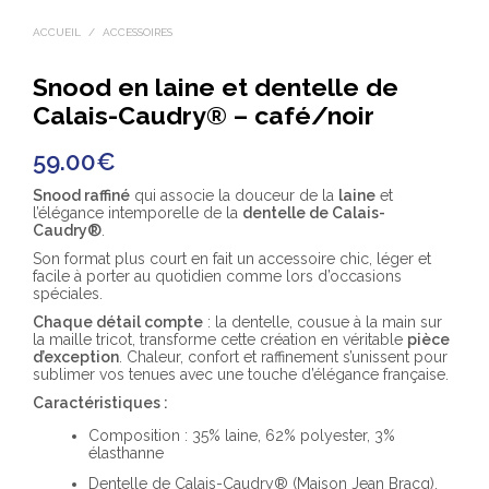
ACCUEIL
/
ACCESSOIRES
Snood en laine et dentelle de
Calais-Caudry® – café/noir
59.00
€
Snood raffiné
qui associe la douceur de la
laine
et
l’élégance intemporelle de la
dentelle de Calais-
Caudry®
.
Son format plus court en fait un accessoire chic, léger et
facile à porter au quotidien comme lors d’occasions
spéciales.
Chaque détail compte
: la dentelle, cousue à la main sur
la maille tricot, transforme cette création en véritable
pièce
d’exception
. Chaleur, confort et raffinement s’unissent pour
sublimer vos tenues avec une touche d’élégance française.
Caractéristiques :
Composition : 35% laine, 62% polyester, 3%
élasthanne
Dentelle de Calais-Caudry® (Maison Jean Bracq),