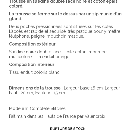
Trousse en suédine double face noire et coton épais
coloré.
La trousse se ferme sur le dessus par un zip munie d’un
gland.
Deux poches pressionnées sont situées sur les côtés.
L’accès est rapide et sécurisé, très pratique pour y mettre
téléphone, peigne, mouchoir, masque…
Composition extérieur
:
Suédine noire double face – toile coton imprimée
multicolore – lin enduit orange
Composition intérieur
:
Tissu enduit coloris blanc
Dimensions de la trousse
: Largeur base 16 cm, Largeur
haut : 20 cm, Hauteur : 15 cm
Modèle In Complete Stitches
Fait main dans les Hauts de France par Valencroix
RUPTURE DE STOCK