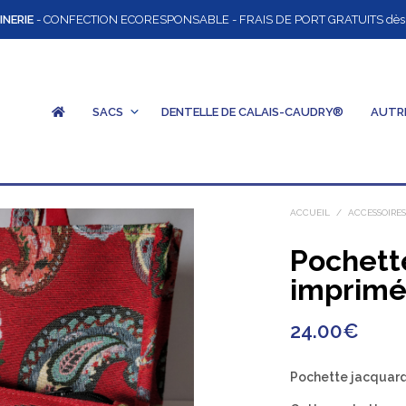
INERIE
- CONFECTION ECORESPONSABLE - FRAIS DE PORT GRATUITS dès 12
SACS
DENTELLE DE CALAIS-CAUDRY®
AUTR
ACCUEIL
/
ACCESSOIRE
Pochett
imprimé
24.00
€
Pochette jacquard