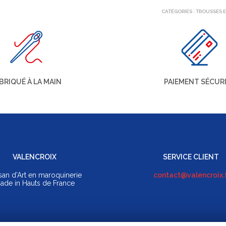
CATÉGORIES :
TROUSSES 
BRIQUÉ À LA MAIN
PAIEMENT SÉCUR
VALENCROIX
SERVICE CLIENT
isan d’Art en maroquinerie
contact@valencroix.
ade in Hauts de France