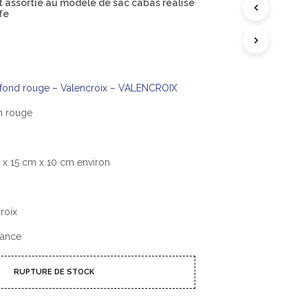
 assortie au modèle de sac cabas réalisé
A
ffe
N
I
E
R
E
S
T
 fond rouge – Valencroix – VALENCROIX
V
I
on rouge
D
E
.
 x 15 cm x 10 cm environ
roix
rance
RUPTURE DE STOCK