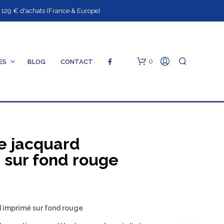
9 € d'achats (France & Europe)
0
ES
BLOG
CONTACT
S
e jacquard
 sur fond rouge
V
O
T
R
 imprimé sur fond rouge
E
P