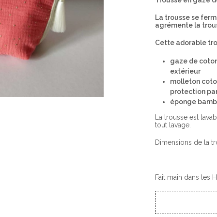
Trousse en gaze d
La trousse se ferm
agrémente la trous
Cette adorable tr
gaze de coton
extérieur
molleton coto
protection pa
éponge bambo
La trousse est lava
tout lavage.
Dimensions de la t
Fait main dans les 