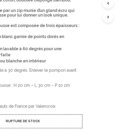
e coton, doublée d’éponge bambou.
A
N
e par un zip munie d’un gland écru qui
I
se pour lui donner un look unique.
E
R
E
ousse est composée de trois épaisseurs :
S
T
 blanc garnie de points dorés en
V
I
D
n lavable à 60 degrés pour une
E
rfaite
.
u blanche en intérieur
ble à 30 degrés. Enlever le pompon avant
rousse : H 20 cm – L 30 cm – P 10 cm
Hauts de France par Valencroix
RUPTURE DE STOCK