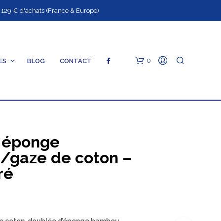
9 € d'achats (France & Europe)
0
ES
BLOG
CONTACT
S
 éponge
gaze de coton –
ré
V
O
T
R
E
P