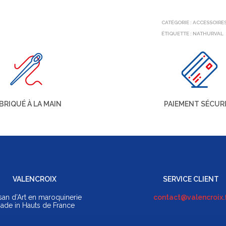
CATÉGORIE :
ACCESSOIRE
ÉTIQUETTE :
NATHURVAL
BRIQUÉ À LA MAIN
PAIEMENT SÉCUR
VALENCROIX
SERVICE CLIENT
isan d’Art en maroquinerie
contact@valencroix.
ade in Hauts de France