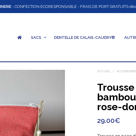
INERIE
- CONFECTION ECORESPONSABLE - FRAIS DE PORT GRATUITS dès 12
SACS
DENTELLE DE CALAIS-CAUDRY®
AUTR
ACCUEIL
/
ACCESSOIRE
Trousse
bambou/
rose-do
29.00
€