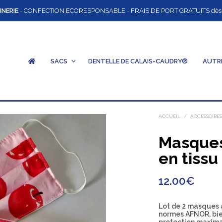
INERIE
- CONFECTION ECORESPONSABLE - FRAIS DE PORT GRATUITS dès 12
SACS
DENTELLE DE CALAIS-CAUDRY®
AUTR
ACCUEIL
/
ACCESSOIRE
Masques
en tissu
12.00
€
Lot de 2 masques a
normes AFNOR, bien