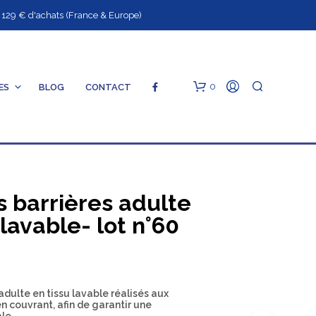
9 € d'achats (France & Europe)
0
ES
BLOG
CONTACT
S
 barrières adulte
 lavable- lot n°60
V
O
T
R
dulte en tissu lavable réalisés aux
E
 couvrant, afin de garantir une
P