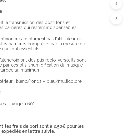
le.
A
N
re
I
E
R
t la transmission des postillons et
E
s barrières qui restent indispensables.
S
T
n’exonère absolument pas l’utilisateur de
V
estes barrières complétés par la mesure de
I
e qui sont essentiels.
D
E
lencroix ont des plis recto-verso. Ils sont
.
e par ces plis, l’humidification du masque
retardée au maximum.
érieur : blanc/ronds – bleu/multicolore
c
es : lavage à 60°
 les frais de port sont à 2,50€ pour les
expédiés en lettre suivie.