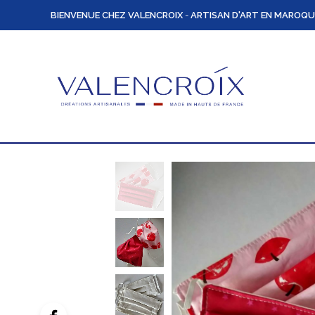
BIENVENUE CHEZ VALENCROIX
-
ARTISAN D'ART EN MAROQU