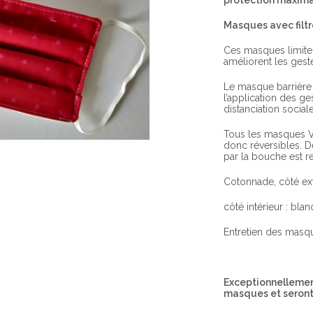
protection maxima
Masques avec filt
Ces masques limiten
améliorent les geste
Le masque barrière 
l’application des g
distanciation social
Tous les masques Va
donc réversibles. D
par la bouche est 
Cotonnade, côté ext
côté intérieur : blan
Entretien des masqu
Exceptionnellement
masques et seront 