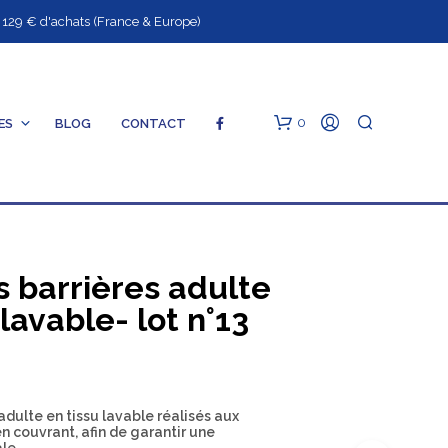
9 € d'achats (France & Europe)
0
ES
BLOG
CONTACT
S
 barrières adulte
 lavable- lot n°13
V
O
T
R
dulte en tissu lavable réalisés aux
E
 couvrant, afin de garantir une
P