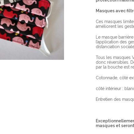
protection maxima
Masques avec filt
Ces masques limiten
améliorent les geste
Le masque barrière 
l’application des g
distanciation social
Tous les masques Va
donc réversibles. D
par la bouche est 
Cotonnade, côté ext
côté intérieur : blan
Entretien des masqu
Exceptionnellement
masques et seront 