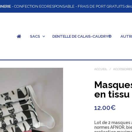
INERIE
- CONFECTION ECORESPONSABLE - FRAIS DE PORT GRATUITS dès 12
SACS
DENTELLE DE CALAIS-CAUDRY®
AUTR
ACCUEIL
/
ACCESSOIRE
Masques
en tissu
12.00
€
Lot de 2 masques a
normes AFNOR, bien