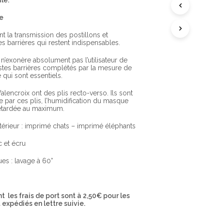
le.
A
N
re
I
E
R
t la transmission des postillons et
E
s barrières qui restent indispensables.
S
T
n’exonère absolument pas l’utilisateur de
V
estes barrières complétés par la mesure de
I
e qui sont essentiels.
D
E
lencroix ont des plis recto-verso. Ils sont
.
e par ces plis, l’humidification du masque
retardée au maximum.
érieur : imprimé chats – imprimé éléphants
c et écru
es : lavage à 60°
 les frais de port sont à 2,50€ pour les
expédiés en lettre suivie.