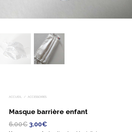
ACCUEIL
/
ACCESSOIRES
Masque barrière enfant
Le
Le
6.00
€
3.00
€
prix
prix