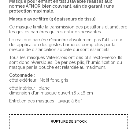
initial
actuel
Masque pour enfant en tissu lavable réalisés aux
était :
est :
normes AFNOR, bien couvrant, afin de garantir une
6.00€.
3.00€.
protection maximale.
Masque avec filtre (3 épaisseurs de tissu)
Ce masque limite la transmission des postillons et améliore
les gestes barrières qui restent indispensables.
Le masque barrière n’exonère absolument pas l’utilisateur
de l’application des gestes barrières complétés par la
mesure de distanciation sociale qui sont essentiels.
Tous les masques Valencroix ont des plis recto-verso. Ils
sont donc réversibles. De par ces plis, l’humidification du
masque par la bouche est retardée au maximum.
Cotonnade
:
côté extérieur : Noël fond gris
côté intérieur : blanc
dimension d’un masque ouvert 16 x 16 cm
Entretien des masques : lavage à 60°
RUPTURE DE STOCK