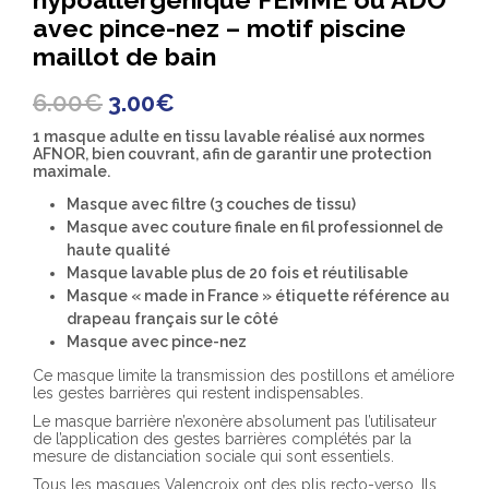
avec pince-nez – motif piscine
maillot de bain
Le
Le
6.00
€
3.00
€
prix
prix
initial
actuel
1 masque adulte en tissu lavable réalisé aux normes
était :
est :
AFNOR, bien couvrant, afin de garantir une protection
6.00€.
3.00€.
maximale.
Masque avec filtre (3 couches de tissu)
Masque avec couture finale en fil professionnel de
haute qualité
Masque lavable plus de 20 fois et réutilisable
Masque « made in France » étiquette référence au
drapeau français sur le côté
Masque avec pince-nez
Ce masque limite la transmission des postillons et améliore
les gestes barrières qui restent indispensables.
Le masque barrière n’exonère absolument pas l’utilisateur
de l’application des gestes barrières complétés par la
mesure de distanciation sociale qui sont essentiels.
Tous les masques Valencroix ont des plis recto-verso. Ils