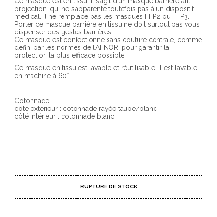
Ce masque est en tissu. Il s’agit d’un masque barrière anti-
projection, qui ne s’apparente toutefois pas à un dispositif
médical. Il ne remplace pas les masques FFP2 ou FFP3.
Porter ce masque barrière en tissu ne doit surtout pas vous
dispenser des gestes barrières.
Ce masque est confectionné sans couture centrale, comme
défini par les normes de l’AFNOR, pour garantir la
protection la plus efficace possible.
Ce masque en tissu est lavable et réutilisable. Il est lavable
en machine à 60°.
Cotonnade :
côté extérieur : cotonnade rayée taupe/blanc
côté intérieur : cotonnade blanc
RUPTURE DE STOCK