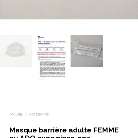
ACCUEIL
/
ACCESSOIRES
Masque barrière adulte FEMME
ou ADO avec pince-nez