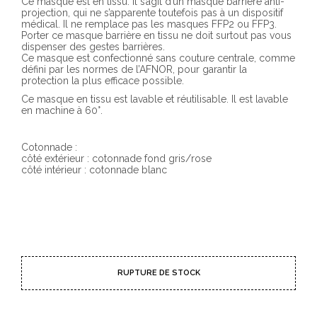
Ce masque est en tissu. Il s’agit d’un masque barrière anti-
projection, qui ne s’apparente toutefois pas à un dispositif
médical. Il ne remplace pas les masques FFP2 ou FFP3.
Porter ce masque barrière en tissu ne doit surtout pas vous
dispenser des gestes barrières.
Ce masque est confectionné sans couture centrale, comme
défini par les normes de l’AFNOR, pour garantir la
protection la plus efficace possible.
Ce masque en tissu est lavable et réutilisable. Il est lavable
en machine à 60°.
Cotonnade :
côté extérieur : cotonnade fond gris/rose
côté intérieur : cotonnade blanc
RUPTURE DE STOCK