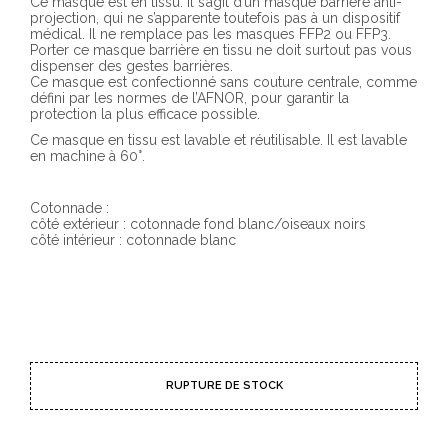
Ce masque est en tissu. Il s’agit d’un masque barrière anti-
projection, qui ne s’apparente toutefois pas à un dispositif
médical. Il ne remplace pas les masques FFP2 ou FFP3.
Porter ce masque barrière en tissu ne doit surtout pas vous
dispenser des gestes barrières.
Ce masque est confectionné sans couture centrale, comme
défini par les normes de l’AFNOR, pour garantir la
protection la plus efficace possible.
Ce masque en tissu est lavable et réutilisable. Il est lavable
en machine à 60°.
Cotonnade :
côté extérieur : cotonnade fond blanc/oiseaux noirs
côté intérieur : cotonnade blanc
RUPTURE DE STOCK